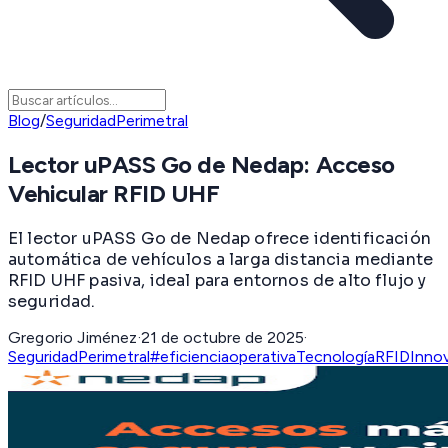
Blog
/
SeguridadPerimetral
Lector uPASS Go de Nedap: Acceso
Vehicular RFID UHF
El lector uPASS Go de Nedap ofrece identificación
automática de vehículos a larga distancia mediante
RFID UHF pasiva, ideal para entornos de alto flujo y
seguridad.
Gregorio Jiménez
·
21 de octubre de 2025
·
SeguridadPerimetral
#eficienciaoperativa
TecnologíaRFID
Inno