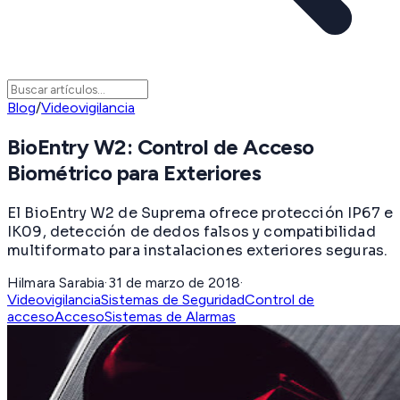
Blog
/
Videovigilancia
BioEntry W2: Control de Acceso
Biométrico para Exteriores
El BioEntry W2 de Suprema ofrece protección IP67 e
IK09, detección de dedos falsos y compatibilidad
multiformato para instalaciones exteriores seguras.
Hilmara Sarabia
·
31 de marzo de 2018
·
Videovigilancia
Sistemas de Seguridad
Control de
acceso
Acceso
Sistemas de Alarmas