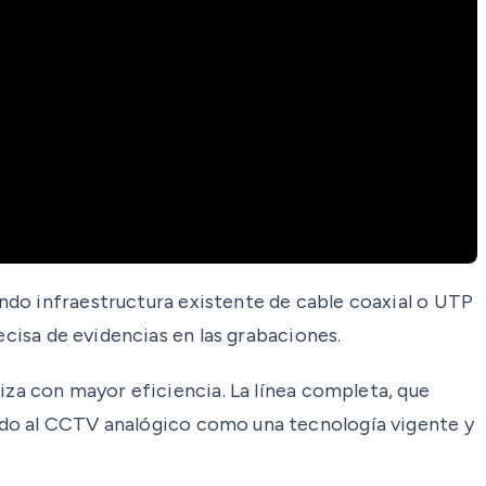
ndo infraestructura existente de cable coaxial o UTP
ecisa de evidencias en las grabaciones.
iza con mayor eficiencia. La línea completa, que
ndo al CCTV analógico como una tecnología vigente y