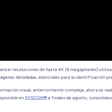
anzar resoluciones de hasta 4K (8 megapíxeles) utiliza
ágenes detalladas, esenciales para la identificación pr
ormación visual, anteriormente compleja, ahora se real
isponible en
SYSCOM®
a finales de agosto, consolida