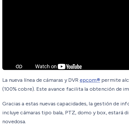
La nueva línea de cámaras y DVR
epcom®
permite alc
(100% cobre). Este avance facilita la obtención de im
Gracias a estas nuevas capacidades, la gestión de inf
incluye cámaras tipo bala, PTZ, domo y box, estará d
novedosa.