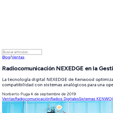
Blog
/
Ventas
Radiocomunicación NEXEDGE en la Gestió
La tecnología digital NEXEDGE de Kenwood optimiza l
compatibilidad con sistemas analógicos para una ope
Norberto Puga
·
4 de septiembre de 2019
·
Ventas
Radiocomunicación
Radios Digitales
Sistemas KENWO