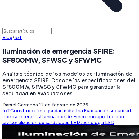
Blog
/
IoT
Iluminación de emergencia SFIRE:
SF800MW, SFWSC y SFWMC
Análisis técnico de los modelos de iluminación de
emergencia SFIRE. Conoce las especificaciones del
SF800MW, SFWSC y SFWMC para garantizar la
seguridad en evacuaciones.
Daniel Carmona
·
17 de febrero de 2026
·
IoT
Construcción
seguridad industrial
Evacuación
seguridad
contra incendios
Iluminación de Emergencia
protección
civil
señalización de salida
luces LED
tecnología LED