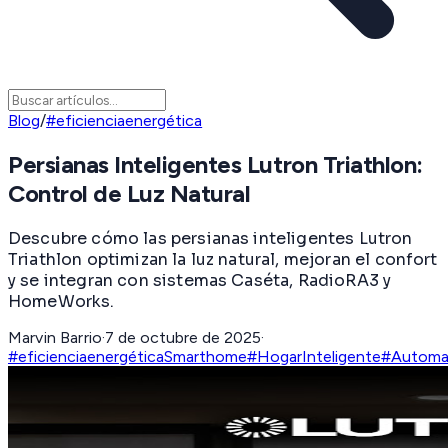
Blog
/
#eficienciaenergética
Persianas Inteligentes Lutron Triathlon:
Control de Luz Natural
Descubre cómo las persianas inteligentes Lutron
Triathlon optimizan la luz natural, mejoran el confort
y se integran con sistemas Caséta, RadioRA3 y
HomeWorks.
Marvin Barrio
·
7 de octubre de 2025
·
#eficienciaenergética
Smarthome
#HogarInteligente
#Automa