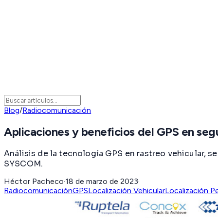
Blog
/
Radiocomunicación
Aplicaciones y beneficios del GPS en segu
Análisis de la tecnología GPS en rastreo vehicular, s
SYSCOM.
Héctor Pacheco
·
18 de marzo de 2023
·
Radiocomunicación
GPS
Localización Vehicular
Localización P