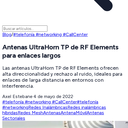
Blog
/
#telefonía #networking #CallCenter
Antenas UltraHorn TP de RF Elements
para enlaces largos
Las antenas UltraHorn TP de RF Elements ofrecen
alta direccionalidad y rechazo al ruido, ideales para
enlaces de larga distancia en entornos con
interferencia.
Axel Estebane
·
4 de mayo de 2022
·
#telefonía #networking #CallCenter
#telefonía
#networking
Redes Inalámbricas
Redes inalámbricas
híbridas
Redes Mesh
Antenas
AntenaMóvil
Antenas
Sectoriales