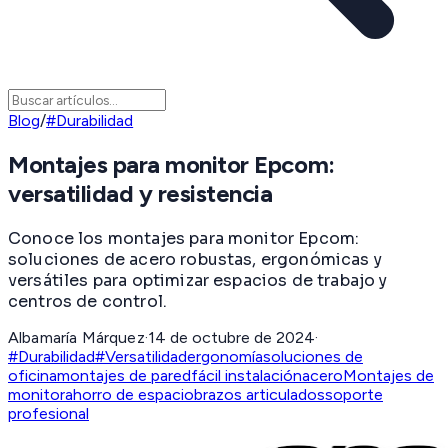
Blog
/
#Durabilidad
Montajes para monitor Epcom:
versatilidad y resistencia
Conoce los montajes para monitor Epcom:
soluciones de acero robustas, ergonómicas y
versátiles para optimizar espacios de trabajo y
centros de control.
Albamaría Márquez
·
14 de octubre de 2024
·
#Durabilidad
#Versatilidad
ergonomía
soluciones de
oficina
montajes de pared
fácil instalación
acero
Montajes de
monitor
ahorro de espacio
brazos articulados
soporte
profesional