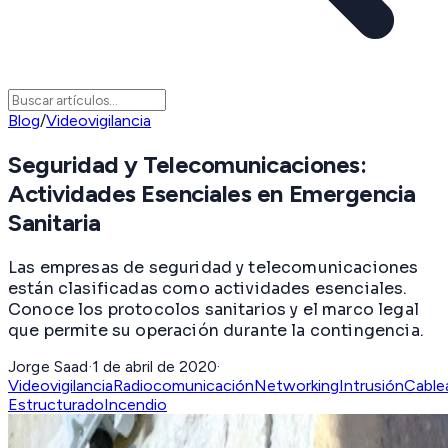
Blog
/
Videovigilancia
Seguridad y Telecomunicaciones:
Actividades Esenciales en Emergencia
Sanitaria
Las empresas de seguridad y telecomunicaciones
están clasificadas como actividades esenciales.
Conoce los protocolos sanitarios y el marco legal
que permite su operación durante la contingencia.
Jorge Saad
·
1 de abril de 2020
·
Videovigilancia
Radiocomunicación
Networking
Intrusión
Cable
Estructurado
Incendio