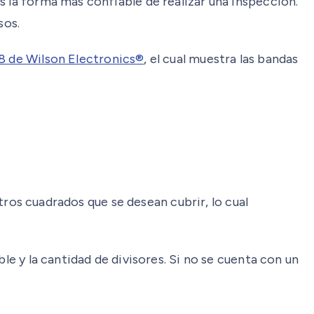
s la forma más confiable de realizar una inspección.
sos.
8 de Wilson Electronics®
, el cual muestra las bandas
etros cuadrados que se desean cubrir, lo cual
le y la cantidad de divisores. Si no se cuenta con un