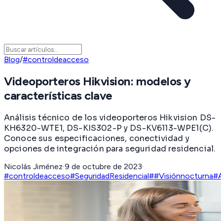
Blog
/
#controldeacceso
Videoporteros Hikvision: modelos y
características clave
Análisis técnico de los videoporteros Hikvision DS-
KH6320-WTE1, DS-KIS302-P y DS-KV6113-WPE1(C).
Conoce sus especificaciones, conectividad y
opciones de integración para seguridad residencial.
Nicolás Jiménez
·
9 de octubre de 2023
·
#controldeacceso
#SeguridadResidencial
#
#Visiónnocturna
#A