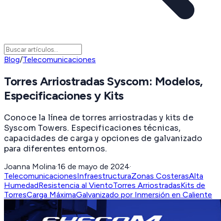
Blog
/
Telecomunicaciones
Torres Arriostradas Syscom: Modelos,
Especificaciones y Kits
Conoce la línea de torres arriostradas y kits de
Syscom Towers. Especificaciones técnicas,
capacidades de carga y opciones de galvanizado
para diferentes entornos.
Joanna Molina
·
16 de mayo de 2024
·
Telecomunicaciones
Infraestructura
Zonas Costeras
Alta
Humedad
Resistencia al Viento
Torres Arriostradas
Kits de
Torres
Carga Máxima
Galvanizado por Inmersión en Caliente