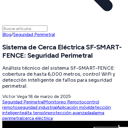
Blog
/
Seguridad Perimetral
Sistema de Cerca Eléctrica SF-SMART-
FENCE: Seguridad Perimetral
Análisis técnico del sistema SF-SMART-FENCE:
cobertura de hasta 6,000 metros, control WiFi y
detección inteligente de fallos para seguridad
perimetral.
Víctor Vega
·
18 de marzo de 2025
·
Seguridad Perimetral
Monitoreo Remoto
control
remoto
seguridad industrial
Aplicación móvil
detección
inteligente
alta tensión
protección avanzada
alarma
perimetral
cerca eléctrica