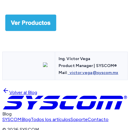
Ing. Víctor Vega
Product Manager | SYSCOM
®
Mail:
victor.vega@syscom.mx
Volver al Blog
Blog
SYSCOM
Blog
Todos los artículos
Soporte
Contacto
©
2026
SYSCOM