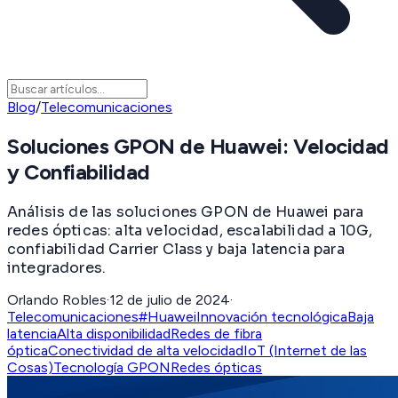
Blog
/
Telecomunicaciones
Soluciones GPON de Huawei: Velocidad
y Confiabilidad
Análisis de las soluciones GPON de Huawei para
redes ópticas: alta velocidad, escalabilidad a 10G,
confiabilidad Carrier Class y baja latencia para
integradores.
Orlando Robles
·
12 de julio de 2024
·
Telecomunicaciones
#Huawei
Innovación tecnológica
Baja
latencia
Alta disponibilidad
Redes de fibra
óptica
Conectividad de alta velocidad
IoT (Internet de las
Cosas)
Tecnología GPON
Redes ópticas