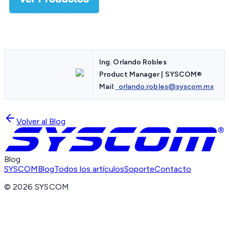
Ing. Orlando Robles
Product Manager | SYSCOM
®
Mail:
orlando.robles@syscom.mx
Volver al Blog
Blog
SYSCOM
Blog
Todos los artículos
Soporte
Contacto
©
2026
SYSCOM