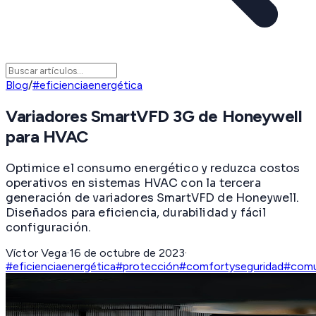
Blog
/
#eficienciaenergética
Variadores SmartVFD 3G de Honeywell
para HVAC
Optimice el consumo energético y reduzca costos
operativos en sistemas HVAC con la tercera
generación de variadores SmartVFD de Honeywell.
Diseñados para eficiencia, durabilidad y fácil
configuración.
Víctor Vega
·
16 de octubre de 2023
·
#eficienciaenergética
#protección
#comfortyseguridad
#comu