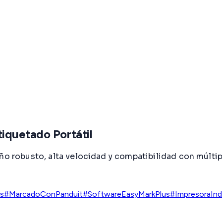
iquetado Portátil
ño robusto, alta velocidad y compatibilidad con múltipl
as
#MarcadoConPanduit
#SoftwareEasyMarkPlus
#ImpresoraIndu