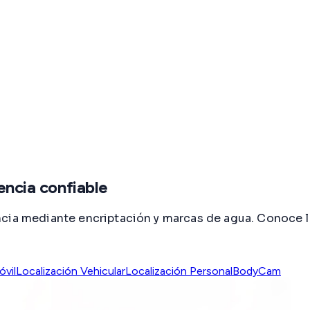
encia confiable
ncia mediante encriptación y marcas de agua. Conoce 
óvil
Localización Vehicular
Localización Personal
BodyCam