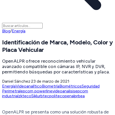
Blog
/
Energía
Identificación de Marca, Modelo, Color y
Placa Vehicular
OpenALPR ofrece reconocimiento vehicular
avanzado compatible con cámaras IP, NVR y DVR,
permitiendo búsquedas por características y placa.
Daniel Sánchez
·
23 de marzo de 2021
·
Energía
Videoanalítico
Biometría
Biométricos
Seguridad
Perimetral
epcom powerline
videoanalisis
epcom
industrial
zkteco
Siklu
rbtec
politec
openalpr
bea
OpenALPR se presenta como una solución robusta de