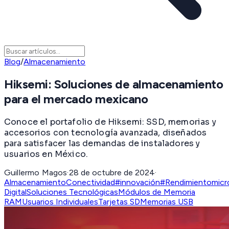
Blog
/
Almacenamiento
Hiksemi: Soluciones de almacenamiento
para el mercado mexicano
Conoce el portafolio de Hiksemi: SSD, memorias y
accesorios con tecnología avanzada, diseñados
para satisfacer las demandas de instaladores y
usuarios en México.
Guillermo Magos
·
28 de octubre de 2024
·
Almacenamiento
Conectividad
#innovación
#Rendimiento
mic
Digital
Soluciones Tecnológicas
Módulos de Memoria
RAM
Usuarios Individuales
Tarjetas SD
Memorias USB