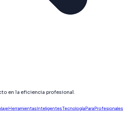
to en la eficiencia profesional.
olaje
HerramientasInteligentes
TecnologíaParaProfesionales