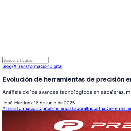
Blog
/
#TransformaciónDigital
Evolución de herramientas de precisión en
Análisis de los avances tecnológicos en escaleras, mal
José Martínez
·
16 de junio de 2025
·
#TransformaciónDigital
EficienciaLaboral
IndustriaDeHerramie