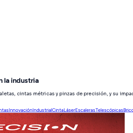
 la industria
etas, cintas métricas y pinzas de precisión, y su impac
ntas
InnovaciónIndustrial
CintaLáser
EscalerasTelescópicas
Bric