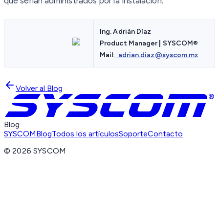
que serían administrados por la instalación.
Ing. Adrián Díaz
Product Manager | SYSCOM
®
Mail:
adrian.diaz@syscom.mx
Volver al Blog
Blog
SYSCOM
Blog
Todos los artículos
Soporte
Contacto
©
2026
SYSCOM