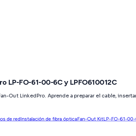
edPro LP-FO-61-00-6C y LPFO610012C
Fan-Out LinkedPro. Aprende a preparar el cable, inserta
os de red
Instalación de fibra óptica
Fan-Out Kit
LP-FO-61-00