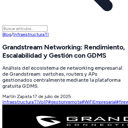
Blog
/
InfraestructuraTI
Grandstream Networking: Rendimiento,
Escalabilidad y Gestión con GDMS
Análisis del ecosistema de networking empresarial
de Grandstream: switches, routers y APs
gestionados centralmente mediante la plataforma
gratuita GDMS.
Martín Zapata
·
17 de julio de 2025
·
InfraestructuraTI
VoIP
#gestionremota
#WiFiEmpresarial
#firew