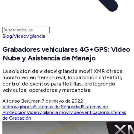
Blog
/
Videovigilancia
Grabadores vehiculares 4G+GPS: Video
Nube y Asistencia de Manejo
La solución de videovigilancia móvil XMR ofrece
monitoreo en tiempo real, localización satelital y
control de eventos para flotillas, protegiendo
vehículos, operadores y mercancías.
Alfonso Berumen
·
7 de mayo de 2022
·
Videovigilancia
Sistemas de Seguridad
Sistemas de
Protección
Videovigilancia móvil
videoverificación
Sistemas
de Grabación