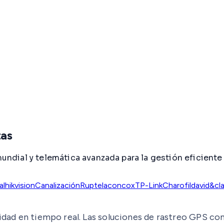
tas
ial y telemática avanzada para la gestión eficiente de
al
hikvision
Canalización
Ruptela
concox
TP-Link
Charofil
david&cla
ilidad en tiempo real. Las soluciones de rastreo GPS 