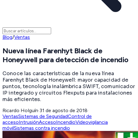
Blog
/
Ventas
Nueva línea Farenhyt Black de
Honeywell para detección de incendio
Conoce las características de la nueva línea
Farenhyt Black de Honeywell: mayor capacidad de
puntos, tecnología inalámbrica SWIFT, comunicador
IP integrado y circuitos Flexputs para instalaciones
más eficientes.
Ricardo Holguín
·
31 de agosto de 2018
·
Ventas
Sistemas de Seguridad
Control de
acceso
Intrusión
Acceso
Incendio
Videovigilancia
móvil
Sistemas contra incendio