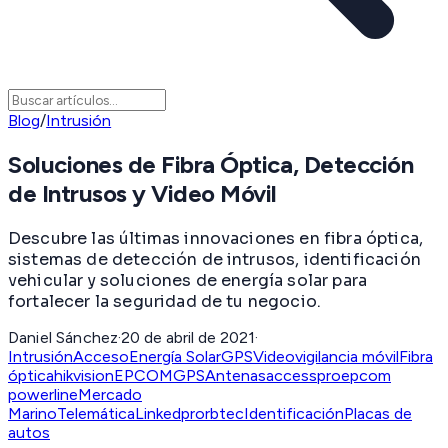
Blog
/
Intrusión
Soluciones de Fibra Óptica, Detección
de Intrusos y Video Móvil
Descubre las últimas innovaciones en fibra óptica,
sistemas de detección de intrusos, identificación
vehicular y soluciones de energía solar para
fortalecer la seguridad de tu negocio.
Daniel Sánchez
·
20 de abril de 2021
·
Intrusión
Acceso
Energía Solar
GPS
Videovigilancia móvil
Fibra
óptica
hikvision
EPCOMGPS
Antenas
accesspro
epcom
powerline
Mercado
Marino
Telemática
Linkedpro
rbtec
Identificación
Placas de
autos