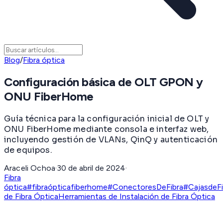
Blog
/
Fibra óptica
Configuración básica de OLT GPON y
ONU FiberHome
Guía técnica para la configuración inicial de OLT y
ONU FiberHome mediante consola e interfaz web,
incluyendo gestión de VLANs, QinQ y autenticación
de equipos.
Araceli Ochoa
·
30 de abril de 2024
·
Fibra
óptica
#fibraóptica
fiberhome
#ConectoresDeFibra
#CajasdeFi
de Fibra Óptica
Herramientas de Instalación de Fibra Óptica