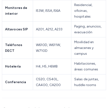
Residencial,
Monitores de
I53W, I55A, I56A
oficinas,
interior
hospitales
Paging, anuncios,
Altavoces SIP
A201, A212, A233
evacuación
Movilidad en
Teléfonos
W610D, W611W,
almacenes y
DECT
W710D
campus
Habitaciones,
Hotelería
H4, H5, H6WB
áreas comunes
CS20, CS40L,
Salas de juntas,
Conferencia
CA400, CA200
huddle rooms