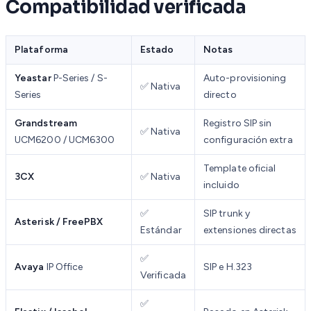
Compatibilidad verificada
Plataforma
Estado
Notas
Yeastar
P-Series / S-
Auto-provisioning
✅ Nativa
Series
directo
Grandstream
Registro SIP sin
✅ Nativa
UCM6200 / UCM6300
configuración extra
Template oficial
3CX
✅ Nativa
incluido
✅
SIP trunk y
Asterisk / FreePBX
Estándar
extensiones directas
✅
Avaya
IP Office
SIP e H.323
Verificada
✅