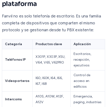
plataforma
Fanvil no es solo telefonía de escritorio. Es una familia
completa de dispositivos que comparten el mismo
protocolo y se gestionan desde tu PBX existente:
Categoría
Productos clave
Aplicación
Escritorios,
X301P, X303P, X5U,
Teléfonos IP
recepción,
V64, V65, V62PRO
ejecutivos
Control de
I60, I60K, I64, I66,
Videoporteros
acceso en
I67, I68
edificios
A10S, A10W, A12F,
Emergencia,
Intercoms
A12V
paging, industrias