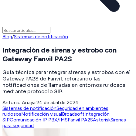
Blog
/
Sistemas de notificación
Integración de sirena y estrobo con
Gateway Fanvil PA2S
Guía técnica para integrar sirenas y estrobos con el
Gateway PA2S de Fanvil, reforzando las
notificaciones de llamadas en entornos ruidosos
mediante protocolo SIP.
Antonio Anaya
·
24 de abril de 2024
·
Sistemas de notificación
Seguridad en ambientes
ruidosos
Notificación visual
Broadsoft
Integración
SIP
Comunicación IP PBX/IMS
Fanvil PA2S
Asterisk
Sirenas
para seguridad