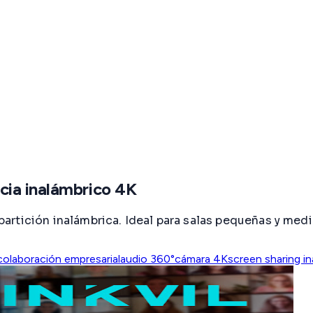
cia inalámbrico 4K
artición inalámbrica. Ideal para salas pequeñas y me
colaboración empresarial
audio 360°
cámara 4K
screen sharing i