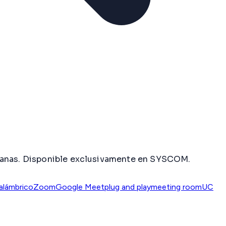
dianas. Disponible exclusivamente en SYSCOM.
nalámbrico
Zoom
Google Meet
plug and play
meeting room
UC