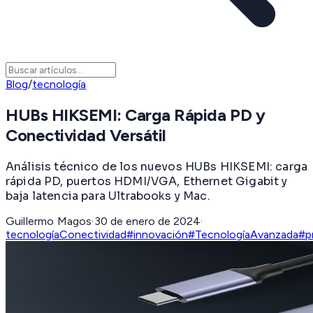
Blog
/
tecnología
HUBs HIKSEMI: Carga Rápida PD y
Conectividad Versátil
Análisis técnico de los nuevos HUBs HIKSEMI: carga
rápida PD, puertos HDMI/VGA, Ethernet Gigabit y
baja latencia para Ultrabooks y Mac.
Guillermo Magos
·
30 de enero de 2024
·
tecnología
Conectividad
#innovación
#TecnologíaAvanzada
#p