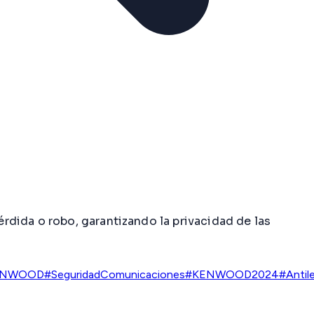
dida o robo, garantizando la privacidad de las
KENWOOD
#SeguridadComunicaciones
#KENWOOD2024
#Antil