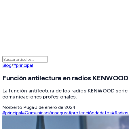
Blog
/
#principal
Función antilectura en radios KENWOOD
La función antilectura de los radios KENWOOD serie N
comunicaciones profesionales.
Norberto Puga
·
3 de enero de 2024
·
#principal
#Comunicaciónsegura
#proteccióndedatos
#Radios