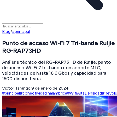
Blog
/
#principal
Punto de acceso Wi-Fi 7 Tri-banda Ruijie
RG-RAP73HD
Análisis técnico del RG-RAP73HD de Ruijie: punto
de acceso Wi-Fi 7 tri-banda con soporte MLO,
velocidades de hasta 18.6 Gbps y capacidad para
1500 dispositivos.
Víctor Tarango
·
9 de enero de 2024
·
#principal
#conectividadinalámbrica
#WifiAltaDensidad
#Revolu