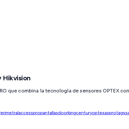
 Hikvision
PRO que combina la tecnología de sensores OPTEX con 
erimetral
accesspro
pantallas
doorking
century
optex
axpro
tags
s