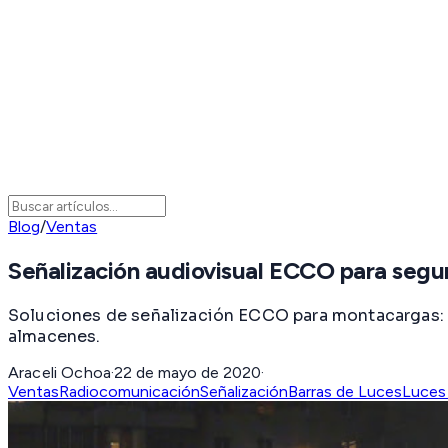
Blog
/
Ventas
Señalización audiovisual ECCO para seg
Soluciones de señalización ECCO para montacargas: S
almacenes.
Araceli Ochoa
·
22 de mayo de 2020
·
Ventas
Radiocomunicación
Señalización
Barras de Luces
Luces