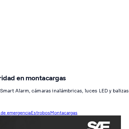
uridad en montacargas
mart Alarm, cámaras inalámbricas, luces LED y baliza
 de emergencia
Estrobos
Montacargas