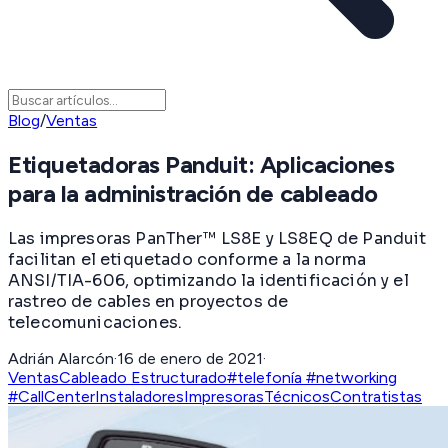
Blog
/
Ventas
Etiquetadoras Panduit: Aplicaciones
para la administración de cableado
Las impresoras PanTher™ LS8E y LS8EQ de Panduit
facilitan el etiquetado conforme a la norma
ANSI/TIA-606, optimizando la identificación y el
rastreo de cables en proyectos de
telecomunicaciones.
Adrián Alarcón
·
16 de enero de 2021
·
Ventas
Cableado Estructurado
#telefonía #networking
#CallCenter
Instaladores
Impresoras
Técnicos
Contratistas