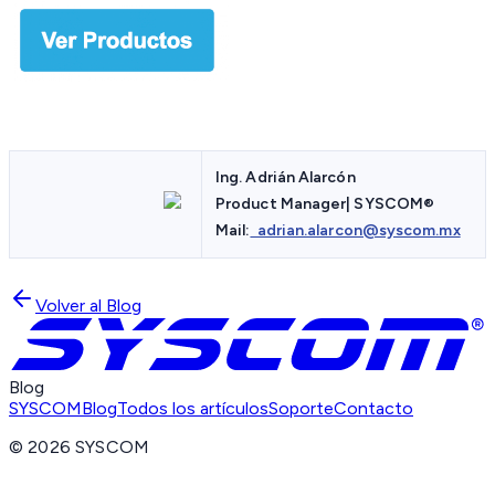
Ing. Adrián Alarcón
Product Manager| SYSCOM
®
Mail:
adrian.alarcon@syscom.mx
Volver al Blog
Blog
SYSCOM
Blog
Todos los artículos
Soporte
Contacto
©
2026
SYSCOM