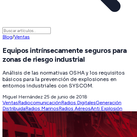
Blog
/
Ventas
Equipos intrínsecamente seguros para
zonas de riesgo industrial
Análisis de las normativas OSHA y los requisitos
básicos para la prevención de explosiones en
entornos industriales con SYSCOM.
Miguel Hernández
·
25 de junio de 2018
·
Ventas
Radiocomunicación
Radios Digitales
Generación
Distribuida
Radios Marinos
Radios Aéreos
Anti Explosión