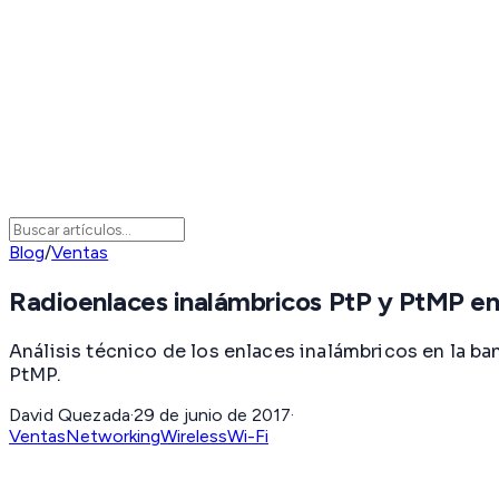
Blog
/
Ventas
Radioenlaces inalámbricos PtP y PtMP e
Análisis técnico de los enlaces inalámbricos en la ba
PtMP.
David Quezada
·
29 de junio de 2017
·
Ventas
Networking
Wireless
Wi-Fi