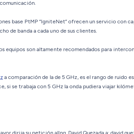
a comunicación.
iones base PtMP “IgniteNet” ofrecen un servicio con c
cho de banda a cada uno de sus clientes.
hos equipos son altamente recomendados para intercone
Hz
a comparación de la de 5 GHz, es el rango de ruido es
, si se trabaja con 5 GHz la onda pudiera viajar kilóm
avor dirija su petición alIng. David Quezada a: david.