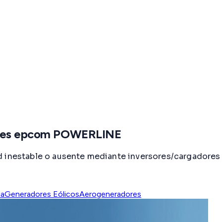
sores epcom POWERLINE
ed inestable o ausente mediante inversores/cargador
da
Generadores Eólicos
Aerogeneradores