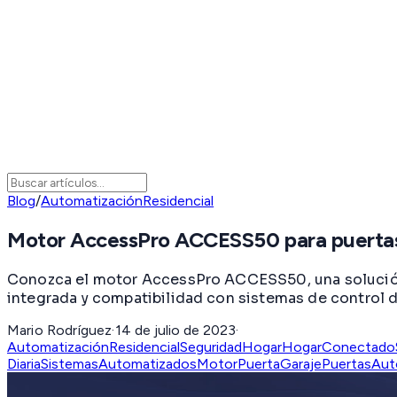
Blog
/
AutomatizaciónResidencial
Motor AccessPro ACCESS50 para puerta
Conozca el motor AccessPro ACCESS50, una solución i
integrada y compatibilidad con sistemas de control 
Mario Rodríguez
·
14 de julio de 2023
·
AutomatizaciónResidencial
SeguridadHogar
HogarConectado
Diaria
SistemasAutomatizados
MotorPuertaGaraje
PuertasAut