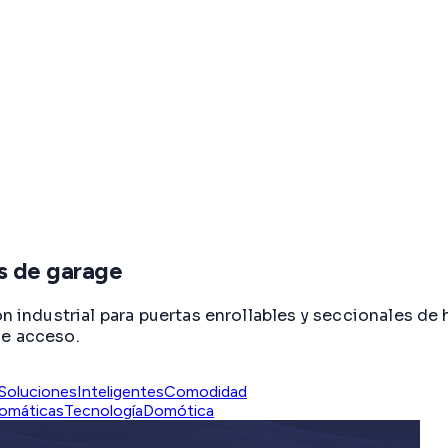
s de garage
ndustrial para puertas enrollables y seccionales de 
de acceso.
SolucionesInteligentes
Comodidad
omáticas
TecnologíaDomótica