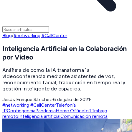
Blog
/
#networking #CallCenter
Inteligencia Artificial en la Colaboración
por Video
Análisis de cómo la IA transforma la
videoconferencia mediante asistentes de voz,
reconocimiento facial, traducción en tiempo real y
gestión inteligente de espacios.
Jesús Enrique Sánchez
·
6 de julio de 2021
·
#networking #CallCenter
Telefonía
IP
Contingencia
Pandemia
Home Office
IoT
Trabajo
remoto
Inteligencia artificial
Comunicación remota