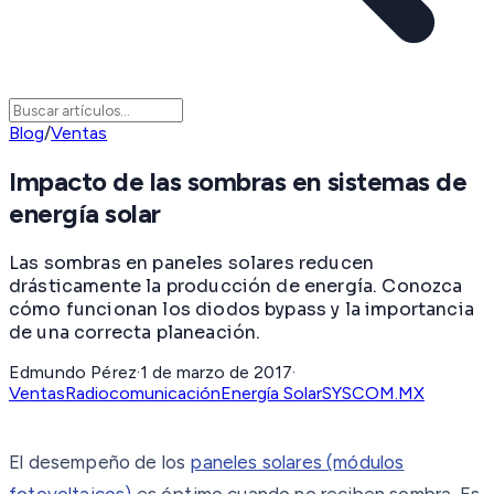
Blog
/
Ventas
Impacto de las sombras en sistemas de
energía solar
Las sombras en paneles solares reducen
drásticamente la producción de energía. Conozca
cómo funcionan los diodos bypass y la importancia
de una correcta planeación.
Edmundo Pérez
·
1 de marzo de 2017
·
Ventas
Radiocomunicación
Energía Solar
SYSCOM.MX
El desempeño de los
paneles solares (módulos
fotovoltaicos)
es óptimo cuando no reciben sombra. Es