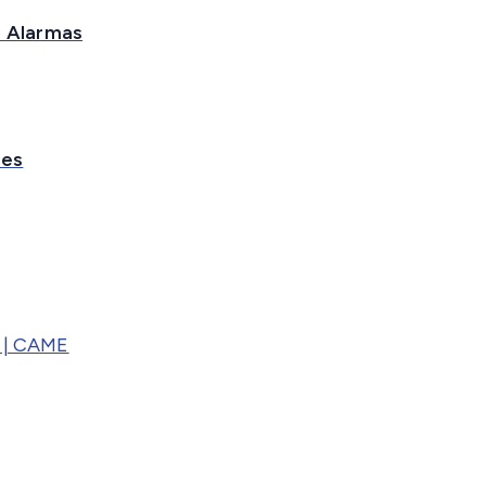
e Alarmas
res
s | CAME