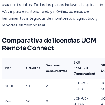
usuario distintos. Todos los planes incluyen la aplicación
Wave para escritorio, web y móviles, además de
herramientas integradas de monitoreo, diagnóstico y
reportes en tiempo real.
Comparativa de licencias UCM
Remote Connect
SKU
Sesiones
S
Plan
Usuarios
SYSCOM
concurrentes
(A
(Renovación)
UCM-RC-
U
SOHO
10
2
SOHO-R
S
UCM-RC-
UC
Plus
50
8
PLUS-R
A