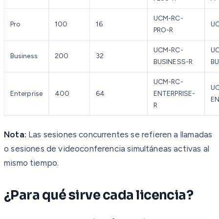
UCM-RC-
Pro
100
16
U
PRO-R
UCM-RC-
U
Business
200
32
BUSINESS-R
BU
UCM-RC-
U
Enterprise
400
64
ENTERPRISE-
EN
R
Nota:
Las sesiones concurrentes se refieren a llamadas
o sesiones de videoconferencia simultáneas activas al
mismo tiempo.
¿Para qué sirve cada licencia?