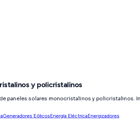
stalinos y policristalinos
s de paneles solares monocristalinos y policristalinos
da
Generadores Eólicos
Energía Eléctrica
Energizadores