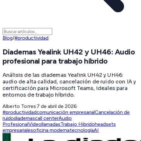
Blog
/
#productividad
Diademas Yealink UH42 y UH46: Audio
profesional para trabajo híbrido
Análisis de las diademas Yealink UH42 y UH46:
audio de alta calidad, cancelación de ruido con IA y
certificación para Microsoft Teams, ideales para
entornos de trabajo híbrido.
Alberto Torres
·
7 de abril de 2026
·
#productividad
comunicación empresarial
Cancelación de
ruido
diademas
call center
Audio
Profesional
Videollamadas
Trabajo Hibrido
headsets
empresariales
oficina moderna
tecnologíaAI