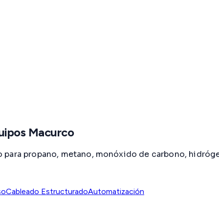
quipos Macurco
o para propano, metano, monóxido de carbono, hidróge
so
Cableado Estructurado
Automatización