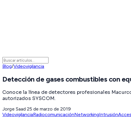
Blog
/
Videovigilancia
Detección de gases combustibles con e
Conoce la línea de detectores profesionales Macurc
autorizados SYSCOM.
Jorge Saad
·
25 de marzo de 2019
·
Videovigilancia
Radiocomunicación
Networking
Intrusión
Acce